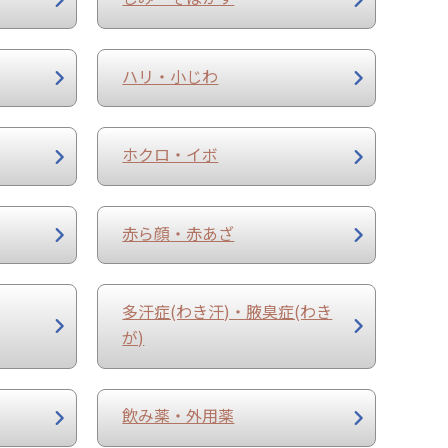
ハリ・小じわ
ホクロ・イボ
赤ら顔・赤あざ
多汗症(わき汗)・腋臭症(わき
が)
飲み薬・外用薬