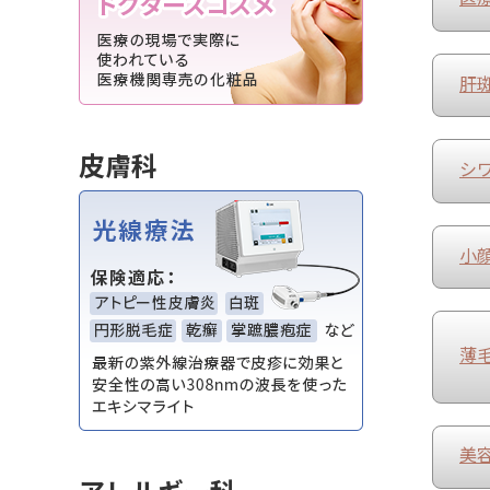
肝
シ
小
薄毛
美