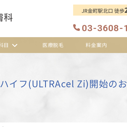
JR金町駅北口 徒歩
葛飾・金町駅前なか皮膚科
03-3608-
科目
医療脱毛
料金案内
イフ(ULTRAcel Zi)開始