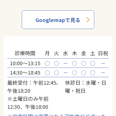
Googlemapで見る
診療時間
月
火
水
木
金
土
日祝
10:00〜13:15
○
○
－
○
○
○
－
14:30〜18:45
○
○
－
○
○
○
－
最終受付：午前12:45、
休診日：水曜・日
午後18:20
曜・祝日
※土曜日のみ午前
12:30、午後18:00