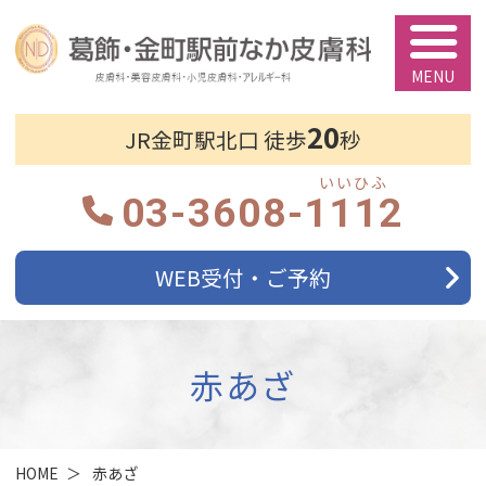
葛飾・金町駅前
20
JR金町駅北口 徒歩
秒
03-3608-
1112
WEB受付・ご予約
赤あざ
HOME
赤あざ